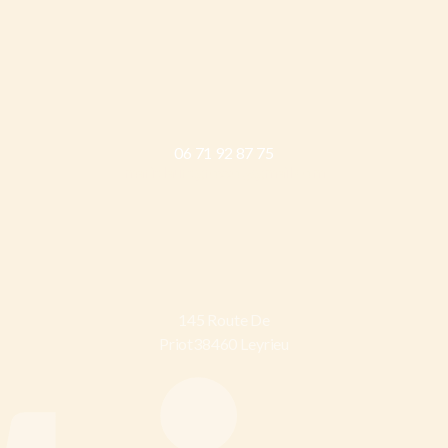
06 71 92 87 75
marielauregrosso@gmail.com
145 Route De
Priot38460 Leyrieu