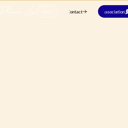
Plus +
Contact
Association
Plus +
Plus
Plus d'infos ?
d'infos
?
Quantité