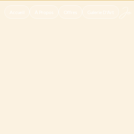
Accueil
À Propos
Offres
Galerie D'Art
Home
De Moi
Offres
Boutique