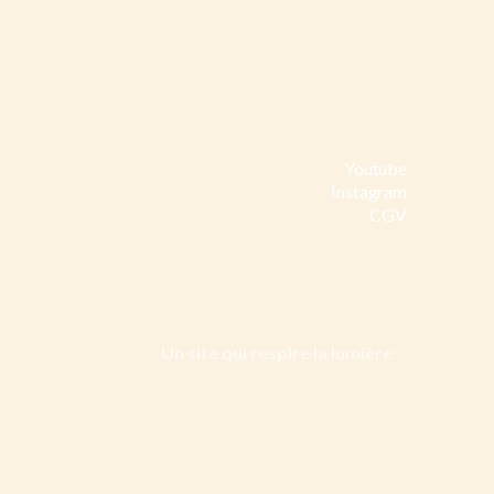
Youtube
Youtube
Instagram
Instagram
CGV
Instagram
Un site qui respire la lumière
✨