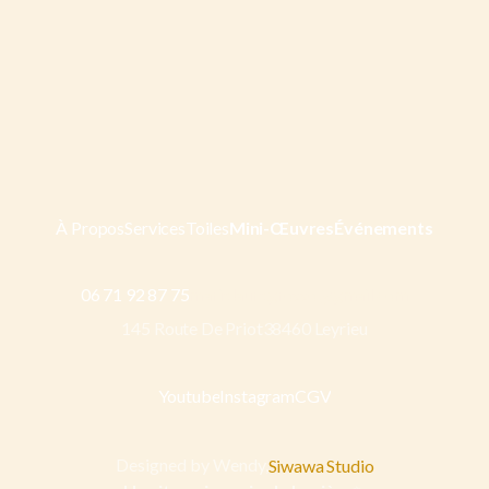
À Propos
Services
Toiles
Mini-Œuvres
Événements
Marie-
Services
Galerie
Services
Voyages
Lor
D'art
06 71 92 87 75
marielauregrosso@gmail.com
145 Route De Priot38460 Leyrieu
Youtube
Instagram
CGV
Youtube
Instagram
Instagram
Designed by Wendy,
Siwawa Studio